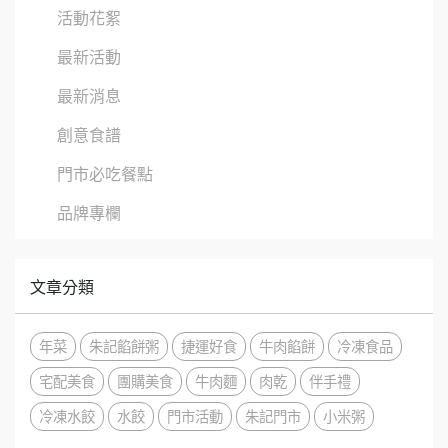
活動花絮
最新活動
最新消息
創意食譜
門市必吃餐點
品牌專欄
文章分類
年菜
朱記餡餅粥
捷運好食
牛肉餡餅
冷凍食品
宅配美食
團購美食
牛肉麵
肉乾
伴手禮
冷凍水餃
水餃
門市活動
朱記門市
小米粥