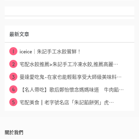
最新文章
1
iceice｜朱記手工水餃嘗鮮！
2
宅配水餃推薦>朱記手工冷凍水餃,推薦高麗⋯
3
曼達愛吃鬼-在家也能輕鬆享受大師級美味料⋯
4
【名人帶吃】歌后鄭怡懷念媽媽味道 牛肉餡⋯
5
宅配美食 | 老字號名店「朱記餡餅粥」虎⋯
關於我們