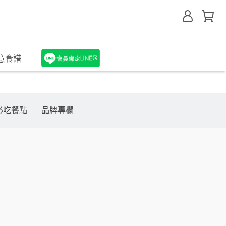
意食譜
必吃餐點
品牌專欄