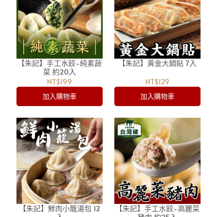
【朱記】手工水餃-純素蔬
【朱記】黃金大鍋貼 7入
菜 約20入
NT$199
NT$129
加入購物車
加入購物車
【朱記】鮮肉小籠湯包 12
【朱記】手工水餃-高麗菜
入
豬肉 約25入