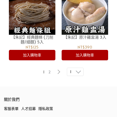
【朱記】經典麵條 (刀削
【朱記】原汁雞盅湯 3入
麵/細麵) 5入
NT$125
NT$390
加入購物車
加入購物車
1
1
2
關於我們
客服表單
人才招募
隱私政策