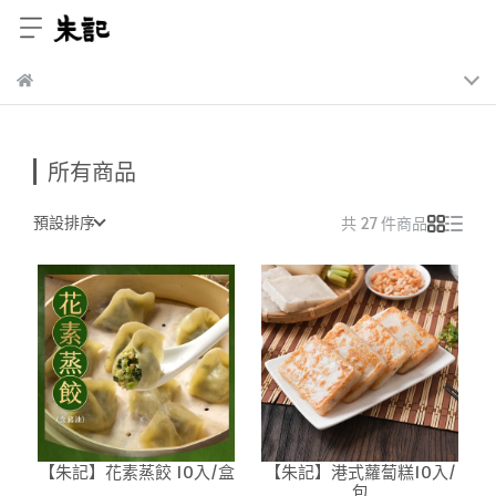
所有商品
預設排序
共 27 件商品
【朱記】花素蒸餃 10入/盒
【朱記】港式蘿蔔糕10入/
包