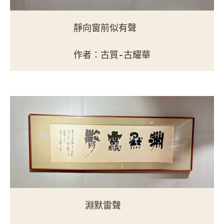
靜向窗前似有聲
作者：古質-古耀華
淵默雷聲