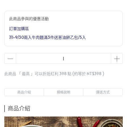
此商品參與的優惠活動
訂單加購區
7/1~9/30兩入牛肉麵滿3件送蔥油餅乙包/5入
此商品 「 最高 」可以折抵紅利
398
點 (約等於
NT$398
)
商品介紹
規格說明
運送方式
商品介紹