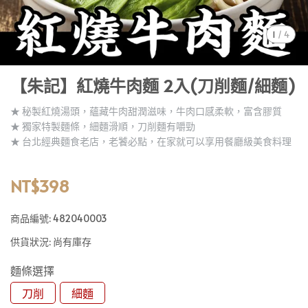
1
/
4
【朱記】紅燒牛肉麵 2入(刀削麵/細麵)
★ 秘製紅燒湯頭，蘊藏牛肉甜潤滋味，牛肉口感柔軟，富含膠質
★ 獨家特製麵條，細麵滑順，刀削麵有嚼勁
★ 台北經典麵食老店，老饕必點，在家就可以享用餐廳級美食料理
NT$398
商品編號:
482040003
供貨狀況:
尚有庫存
麵條選擇
刀削
細麵