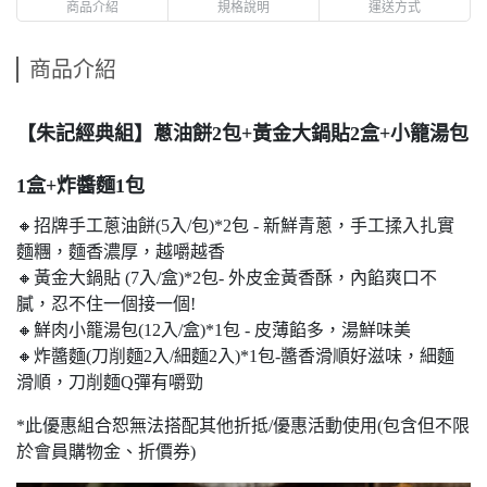
商品介紹
規格說明
運送方式
商品介紹
【朱記經典組】蔥油餅2包+黃金大鍋貼2盒+小籠湯包
1盒+炸醬麵1包
🔸招牌手工蔥油餅(5入/包)*2包 - 新鮮青蔥，手工揉入扎實
麵糰，麵香濃厚，越嚼越香
🔸黃金大鍋貼 (7入/盒)*2包- 外皮金黃香酥，內餡爽口不
膩，忍不住一個接一個!
🔸鮮肉小籠湯包(12入/盒)*1包 - 皮薄餡多，湯鮮味美
🔸炸醬麵(刀削麵2入/細麵2入)*1包-醬香滑順好滋味，細麵
滑順，刀削麵Q彈有嚼勁
*此優惠組合恕無法搭配其他折抵/優惠活動使用(包含但不限
於會員購物金、折價券)