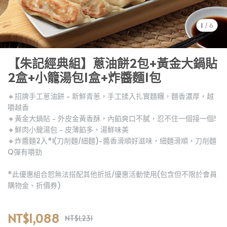
1
/
6
【朱記經典組】蔥油餅2包+黃金大鍋貼
2盒+小籠湯包1盒+炸醬麵1包
🔸招牌手工蔥油餅 - 新鮮青蔥，手工揉入扎實麵糰，麵香濃厚，越
嚼越香
🔸黃金大鍋貼 - 外皮金黃香酥，內餡爽口不膩，忍不住一個接一個!
🔸鮮肉小籠湯包 - 皮薄餡多，湯鮮味美
🔸炸醬麵2入*1(刀削麵/細麵)-醬香滑順好滋味，細麵滑順，刀削麵
Q彈有嚼勁
*此優惠組合恕無法搭配其他折抵/優惠活動使用(包含但不限於會員
購物金、折價券)
NT$1,088
NT$1,231