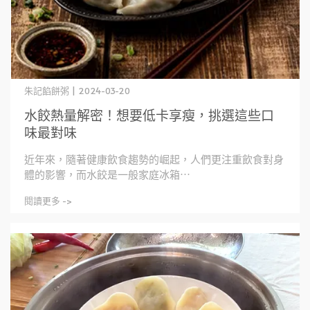
朱記餡餅粥 | 2024-03-20
水餃熱量解密！想要低卡享瘦，挑選這些口
味最對味
近年來，隨著健康飲食趨勢的崛起，人們更注重飲食對身
體的影響，而水餃是一般家庭冰箱⋯
閱讀更多 ->