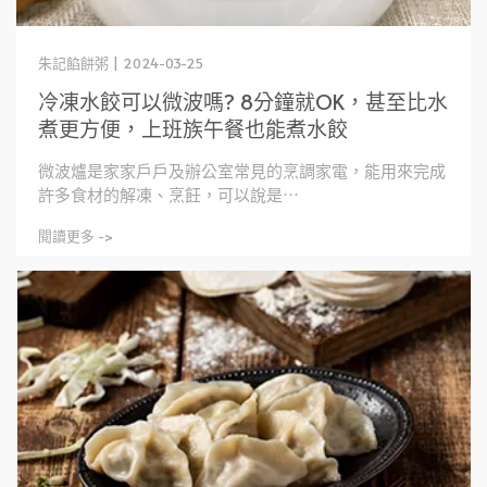
朱記餡餅粥 | 2024-03-25
冷凍水餃可以微波嗎? 8分鐘就OK，甚至比水
煮更方便，上班族午餐也能煮水餃
微波爐是家家戶戶及辦公室常見的烹調家電，能用來完成
許多食材的解凍、烹飪，可以說是⋯
閱讀更多 ->