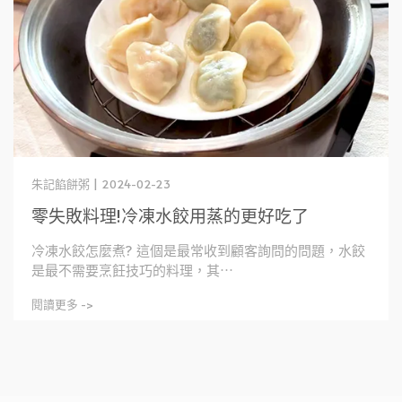
朱記餡餅粥 | 2024-02-23
零失敗料理!冷凍水餃用蒸的更好吃了
冷凍水餃怎麼煮? 這個是最常收到顧客詢問的問題，水餃
是最不需要烹飪技巧的料理，其⋯
閱讀更多 ->